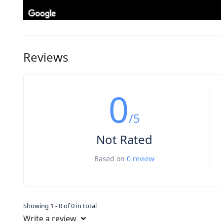
Reviews
0
/5
Not Rated
Based on
0 review
Showing 1 - 0 of 0 in total
Write a review