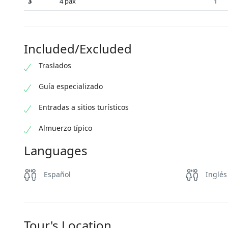
3
4 pax
1
Included/Excluded
Traslados
Guía especializado
Entradas a sitios turísticos
Almuerzo típico
Languages
Español
Inglés
Tour's Location