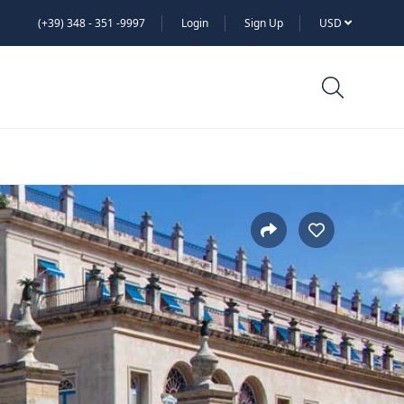
(+39) 348 - 351 -9997
Login
Sign Up
USD