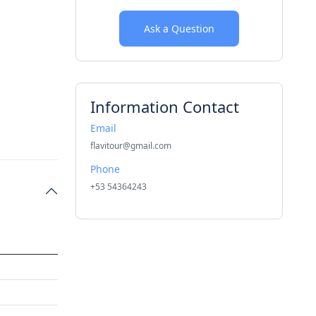
Ask a Question
Information Contact
Email
flavitour@gmail.com
Phone
+53 54364243