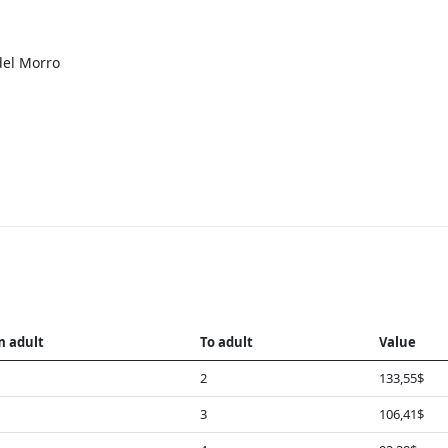
 del Morro
m adult
To adult
Value
2
133,55$
3
106,41$