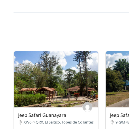
Jeep Safari Guanayara
Jeep Saf
XW6P+QRX, El Saltico, Topes de Collantes
9R9M+8H