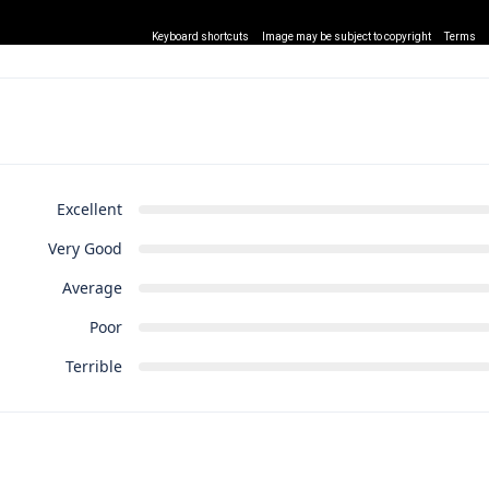
Keyboard shortcuts
Image may be subject to copyright
Terms
Excellent
Very Good
Average
Poor
Terrible