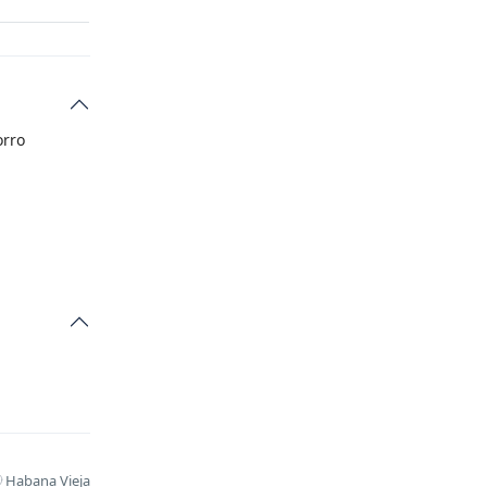
orro
Habana Vieja