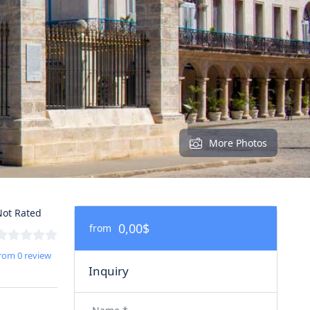
More Photos
ot Rated
0,00$
from
rom 0 review
Inquiry