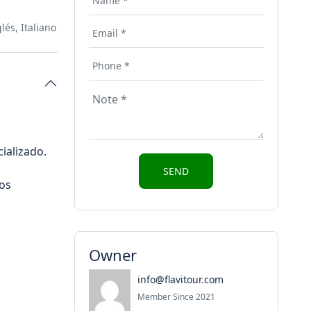
lés, Italiano
ializado.
tos
Owner
info@flavitour.com
Member Since 2021