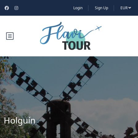
Login
Sign Up
EUR
Holguín