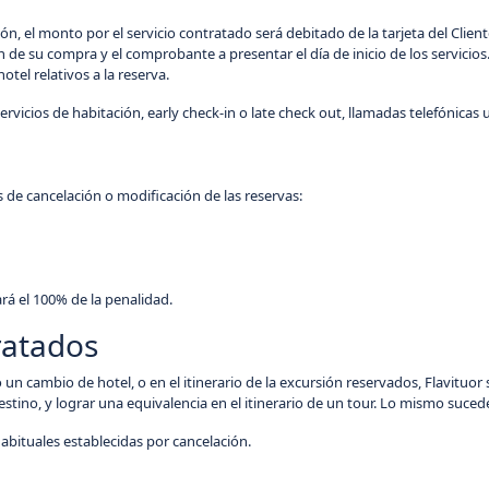
ón, el monto por el servicio contratado será debitado de la tarjeta del Cli
e su compra y el comprobante a presentar el día de inicio de los servicios. 
otel relativos a la reserva.
rvicios de habitación, early check-in o late check out, llamadas telefónicas u
os de cancelación o modificación de las reservas:
ará el 100% de la penalidad.
ratados
 un cambio de hotel, o en el itinerario de la excursión reservados, Flavituor
stino, y lograr una equivalencia en el itinerario de un tour. Lo mismo sucede
habituales establecidas por cancelación.