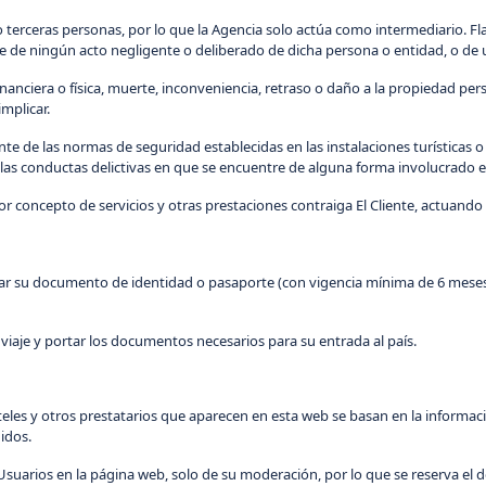
o terceras personas, por lo que la Agencia solo actúa como intermediario. Fl
e de ningún acto negligente o deliberado de dicha persona o entidad, o de 
anciera o física, muerte, inconveniencia, retraso o daño a la propiedad pers
mplicar.
e de las normas de seguridad establecidas en las instalaciones turísticas o 
las conductas delictivas en que se encuentre de alguna forma involucrado el 
r concepto de servicios y otras prestaciones contraiga El Cliente, actuando
ortar su documento de identidad o pasaporte (con vigencia mínima de 6 me
 viaje y portar los documentos necesarios para su entrada al país.
teles y otros prestatarios que aparecen en esta web se basan en la informac
nidos.
suarios en la página web, solo de su moderación, por lo que se reserva el d