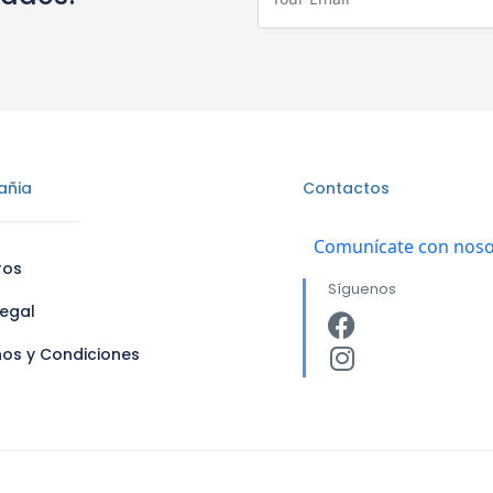
añia
Contactos
Comunícate con noso
ros
Síguenos
legal
nos y Condiciones