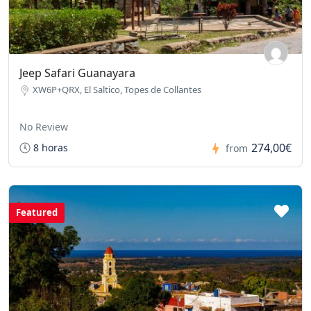
Jeep Safari Guanayara
XW6P+QRX, El Saltico, Topes de Collantes
No Review
274,00€
8 horas
from
Featured